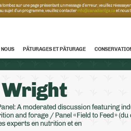
ous tombez sur une page présentant un message d’erreur, veuillez réessaye
 au sujet d’un programme, veuillez contacter
info@canadianfga.ca
et nous 
 NOUS
PÂTURAGES ET PÂTURAGE
CONSERVATIO
 Wright
 Panel: A moderated discussion featuring in
tion and forage / Panel « Field to Feed » (du
s experts en nutrition et en