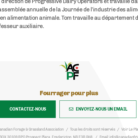
direction de Progressive Dairy Operators et travaille dan
assemblée annuelle de la Journée de l’industrie des ali
s en alimentation animale. Tom travaille au département
fesseur auxiliaire.
Fourrager pour plus
CONTACTEZ-NOUS
ENVOYEZ-NOUS UN EMAIL
anadian Forage & Grassland Association
Tous les droits sont réservés
Voir Le Pl
BOX 30109 RPO Prospect Plaza, Fredericton, NB E3B 0H8
Email
info@canadianfg