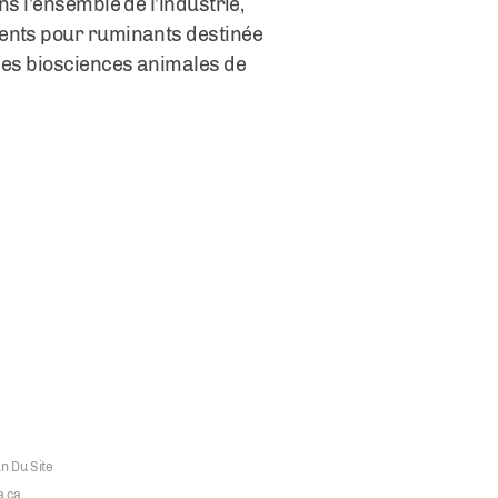
s l’ensemble de l’industrie,
ments pour ruminants destinée
 des biosciences animales de
an Du Site
a.ca