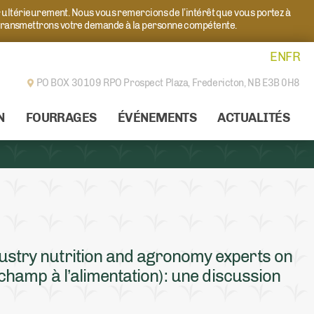
r ultérieurement. Nous vous remercions de l’intérêt que vous portez à
transmettrons votre demande à la personne compétente.
EN
FR
PO BOX 30109 RPO Prospect Plaza,
Fredericton, NB E3B 0H8
N
FOURRAGES
ÉVÉNEMENTS
ACTUALITÉS
dustry nutrition and agronomy experts on
 champ à l’alimentation) : une discussion