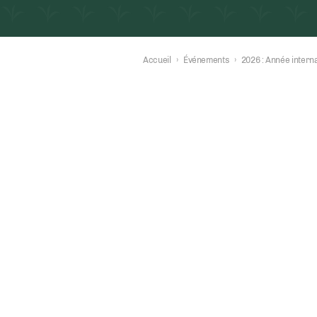
Accueil
›
Événements
›
2026 : Année intern