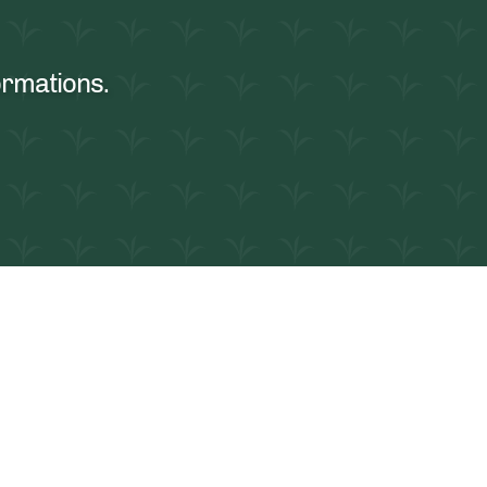
ormations
.