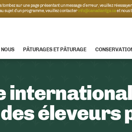
ous tombez sur une page présentant un message d’erreur, veuillez réessaye
 au sujet d’un programme, veuillez contacter
info@canadianfga.ca
et nous 
 NOUS
PÂTURAGES ET PÂTURAGE
CONSERVATIO
e internationa
 des éleveurs