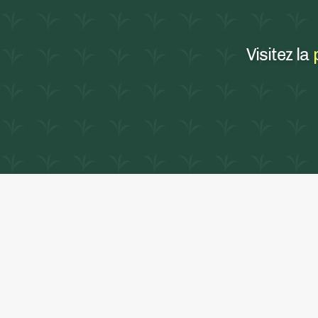
Visitez
la