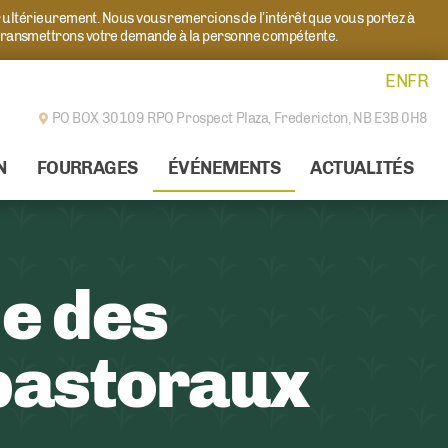
r ultérieurement. Nous vous remercions de l’intérêt que vous portez à
transmettrons votre demande à la personne compétente.
EN
FR
PO BOX 30109 RPO Prospect Plaza,
Fredericton, NB E3B 0H8
N
FOURRAGES
ÉVÉNEMENTS
ACTUALITÉS
le des
 pastoraux