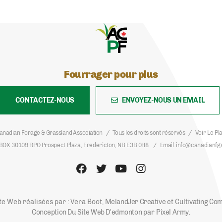
Fourrager pour plus
CONTACTEZ-NOUS
ENVOYEZ-NOUS UN EMAIL
anadian Forage & Grassland Association
Tous les droits sont réservés
Voir Le Pl
BOX 30109 RPO Prospect Plaza, Fredericton, NB E3B 0H8
Email
info@canadianfg
te Web réalisées par : Vera Boot,
MelandJer Creative
et
Cultivating Co
Conception Du Site Web D'edmonton
par
Pixel Army
.