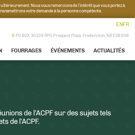
r ultérieurement. Nous vous remercions de l’intérêt que vous portez à
transmettrons votre demande à la personne compétente.
EN
FR
PO BOX 30109 RPO Prospect Plaza,
Fredericton, NB E3B 0H8
N
FOURRAGES
ÉVÉNEMENTS
ACTUALITÉS
unions de l’ACPF sur des sujets tels
ets de l’ACPF.