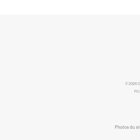
© 2026 C
PO 
Photos du si