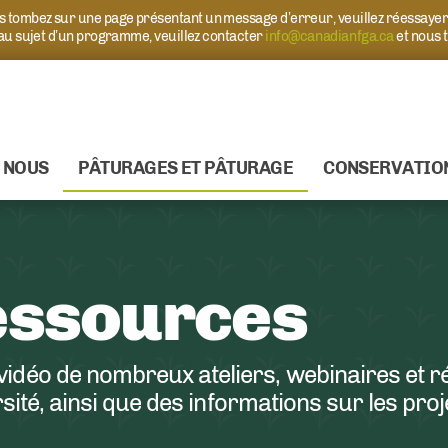
ous tombez sur une page présentant un message d’erreur, veuillez réessaye
 au sujet d’un programme, veuillez contacter
info@canadianfga.ca
et nous 
 NOUS
PÂTURAGES ET PÂTURAGE
CONSERVATIO
essources
idéo de nombreux ateliers, webinaires et ré
rsité, ainsi que des informations sur les proj