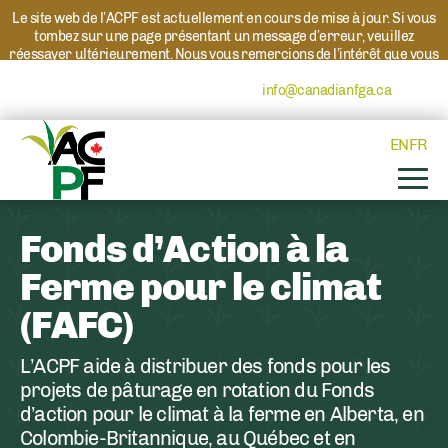
Le site web de l’ACPF est actuellement en cours de mise à jour. Si vous
tombez sur une page présentant un message d’erreur, veuillez
réessayer ultérieurement. Nous vous remercions de l’intérêt que vous
portez à l’ACPF et à nos programmes. Si vous avez des questions au
sujet d’un programme, veuillez contacter
info@canadianfga.ca
et nous
transmettrons votre demande à la personne compétente.
EN
FR
Fonds d’Action à la
Ferme pour le climat
(FAFC)
L’ACPF aide à distribuer des fonds pour les
projets de pâturage en rotation du Fonds
d’action pour le climat à la ferme en Alberta, en
Colombie-Britannique, au Québec et en