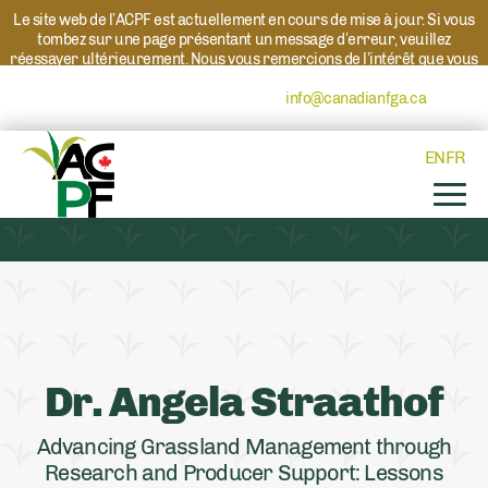
Le site web de l’ACPF est actuellement en cours de mise à jour. Si vous
tombez sur une page présentant un message d’erreur, veuillez
réessayer ultérieurement. Nous vous remercions de l’intérêt que vous
portez à l’ACPF et à nos programmes. Si vous avez des questions au
sujet d’un programme, veuillez contacter
info@canadianfga.ca
et nous
transmettrons votre demande à la personne compétente.
EN
FR
Dr. Angela Straathof
Advancing Grassland Management through
Research and Producer Support: Lessons