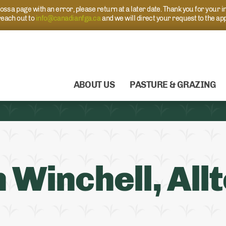
s a page with an error, please return at a later date. Thank you for your i
each out to
info@canadianfga.ca
and we will direct your request to the ap
ABOUT US
PASTURE & GRAZING
 Winchell, All