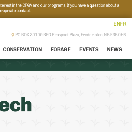
nterest in the CFGA and our programs. If you have a question about a
propriate contact.
EN
FR
PO BOX 30109 RPO Prospect Plaza,
Fredericton, NB E3B 0H8
CONSERVATION
FORAGE
EVENTS
NEWS
tech