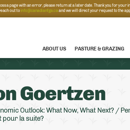
s a page with an error, please return at a later date. Thank you for your i
each out to
info@canadianfga.ca
and we will direct your request to the ap
ABOUT US
PASTURE & GRAZING
on Goertzen
nomic Outlook: What Now, What Next? / Per
 pour la suite?