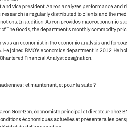
t and vice president, Aaron analyzes performance and ri
s research is regularly distributed to clients and the med
unctions. In addition, Aaron provides macroeconomic sup
t of The Goods, the department’s monthly commodity pric
n was an economist in the economic analysis and forecast
. He joined BMO’s economics department in 2012. He ho
a Chartered Financial Analyst designation.
iennes : et maintenant, et pour la suite ?
aron Goertzen, économiste principal et directeur chez B
 conditions économiques actuelles et présentera les pers