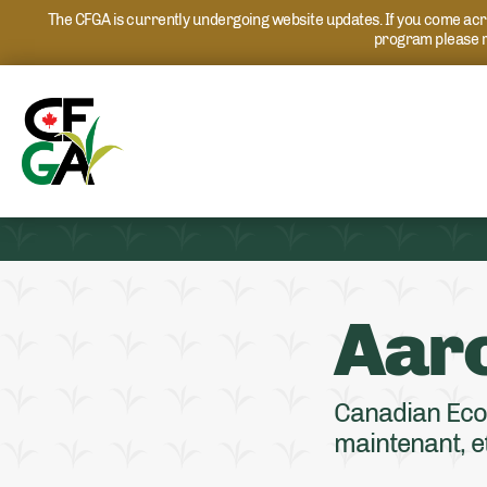
The CFGA is currently undergoing website updates. If you come acros
program please r
Aar
Canadian Eco
maintenant, et