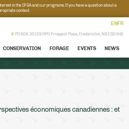
nterest in the CFGA and our programs. If you have a question about a
propriate contact.
EN
FR
PO BOX 30109 RPO Prospect Plaza,
Fredericton, NB E3B 0H8
CONSERVATION
FORAGE
EVENTS
NEWS
spectives économiques canadiennes : et